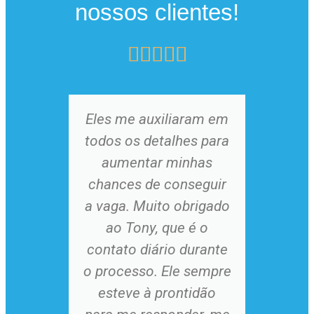
nossos clientes!





Eles me auxiliaram em
todos os detalhes para
dis
aumentar minhas
m
chances de conseguir
mi
a vaga. Muito obrigado
d
ao Tony, que é o
m
contato diário durante
cov
o processo. Ele sempre
fu
esteve à prontidão
ga