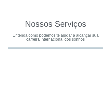
Nossos Serviços
Entenda como podemos te ajudar a alcançar sua
carreira internacional dos sonhos
Carreiras na ONU
Tudo sobre oportunidades no Sistema
ONU!
Click Here