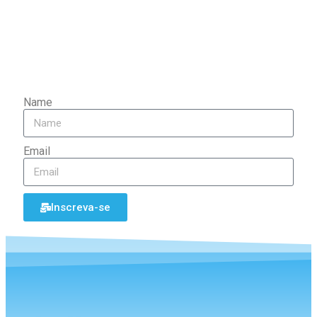
internacionais, preparação para os
processos seletivos, assim como ofertas
exclusivas!
Name
Email
Inscreva-se