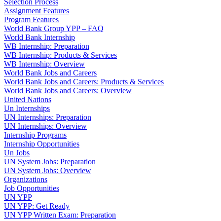
Selection Process
Assignment Features
Program Features
World Bank Group YPP – FAQ
World Bank Internship
WB Internship: Preparation
WB Internship: Products & Services
WB Internship: Overview
World Bank Jobs and Careers
World Bank Jobs and Careers: Products & Services
World Bank Jobs and Careers: Overview
United Nations
Un Internships
UN Internships: Preparation
UN Internships: Overview
Internship Programs
Internship Opportunities
Un Jobs
UN System Jobs: Preparation
UN System Jobs: Overview
Organizations
Job Opportunities
UN YPP
UN YPP: Get Ready
UN YPP Written Exam: Preparation