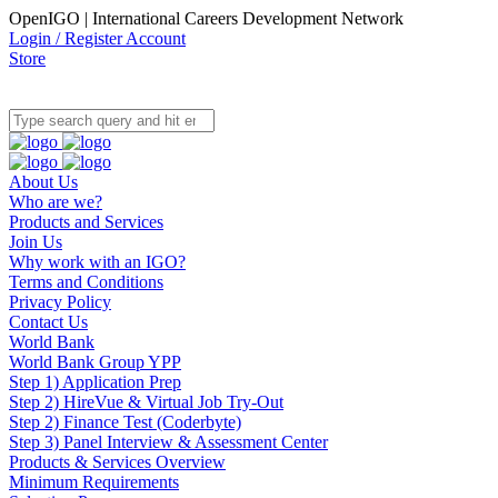
OpenIGO | International Careers Development Network
Login / Register Account
Store
About Us
Who are we?
Products and Services
Join Us
Why work with an IGO?
Terms and Conditions
Privacy Policy
Contact Us
World Bank
World Bank Group YPP
Step 1) Application Prep
Step 2) HireVue & Virtual Job Try-Out
Step 2) Finance Test (Coderbyte)
Step 3) Panel Interview & Assessment Center
Products & Services Overview
Minimum Requirements